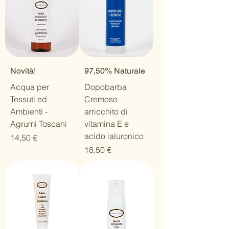
Novità!
97,50% Naturale
Acqua per
Dopobarba
Tessuti ed
Cremoso
Ambienti -
arricchito di
Agrumi Toscani
vitamina E e
acido ialuronico
Prezzo
14,50 €
Prezzo
18,50 €