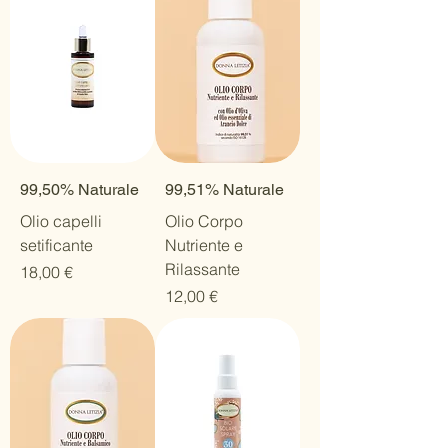
99,50% Naturale
99,51% Naturale
Olio capelli
Olio Corpo
setificante
Nutriente e
Rilassante
Prezzo
18,00 €
Prezzo
12,00 €