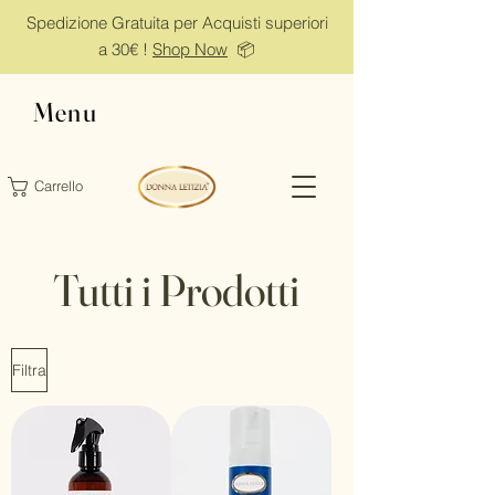
Spedizione Gratuita per Acquisti superiori
a 30€ !
Shop Now
📦
Menu
Carrello
Tutti i Prodotti
Filtra