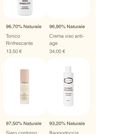
96,70% Naturale
96,90% Naturale
Tonico
Crema viso anti-
Rinfrescante
age
Prezzo
Prezzo
13,50 €
34,00 €
97,50% Naturale
93,20% Naturale
Siero contorno
Bagnodoccia