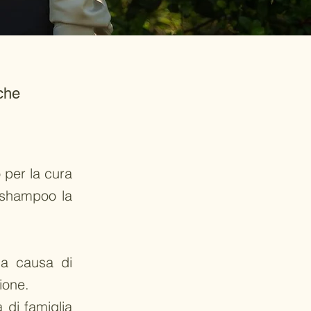
che
 per la cura
o shampoo la
 la causa di
ione.
 di famiglia