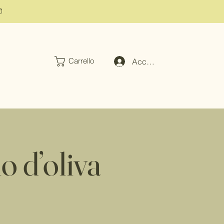

Accedi
Carrello
o d’oliva