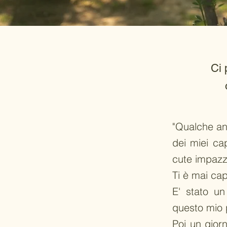
Ci 
"Qualche ann
dei miei ca
cute impazzi
Ti è mai cap
E' stato un
questo mio 
Poi un giorn