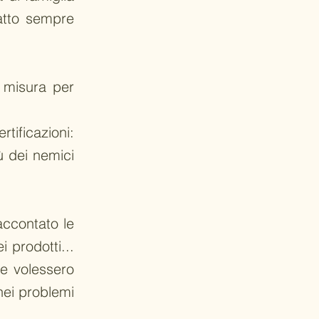
fatto sempre
 misura per
tificazioni:
 dei nemici
accontato le
i prodotti...
he volessero
nei problemi