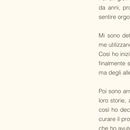
da anni, pr
sentire orgo
Mi sono det
me utilizzan
Così ho iniz
finalmente
ma degli all
Poi sono ar
loro storie,
così ho dec
curare il pr
che ho avuto