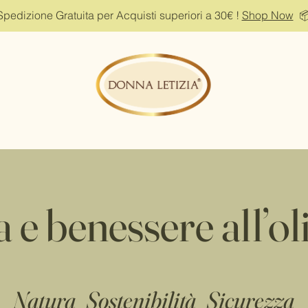
Spedizione Gratuita per Acquisti superiori a 30€ !
Shop Now

 e benessere all’oli
Natura Sostenibilità Sicurezza