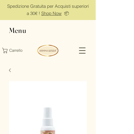
Spedizione Gratuita per Acquisti superiori
a 30€ !
Shop Now
📦
Menu
Carrello