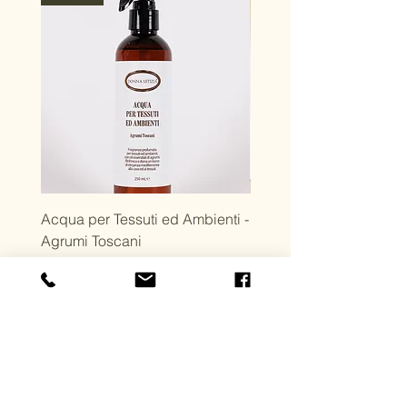
Acqua per Tessuti ed Ambienti -
Dopobarba Cremoso +
Agrumi Toscani
Bagnodoccia con Olio d
Prezzo
Prezzo
14,50 €
29,00 €
Lasciati Ispirare e