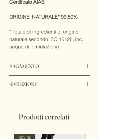
Certificato AIAB
ORIGINE NATURALE* 99,50%
* Totale di ingredienti di origine
naturale secondo ISO 16128, inc.
acqua di formulazione
PAGAMENTO
I tuoi acquisti protetti con garanzia
SPEDIZIONE
PayPal, puoi pagare con qualsiasi carta
di credito anche se non possiedi un
Spedizioni gratis dall'Italia per ordini
account.
uguali o superiori a 30 €
Prodotti correlati
Novità!