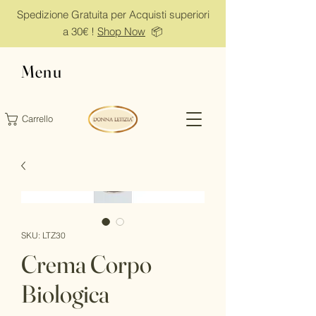
Spedizione Gratuita per Acquisti superiori
a 30€ !
Shop Now
📦
Menu
Carrello
SKU: LTZ30
Crema Corpo
Biologica