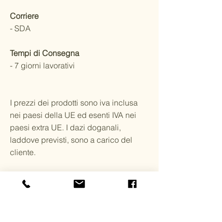
Corriere
- SDA
Tempi di Consegna
- 7 giorni lavorativi
I prezzi dei prodotti sono iva inclusa
nei paesi della UE ed esenti IVA nei
paesi extra UE. I dazi doganali,
laddove previsti, sono a carico del
cliente.
Note: I weekend e le vacanze non
sono considerati giorni lavorativi. Gli
ordini effettuati durante il weekend
saranno spediti il lunedì.